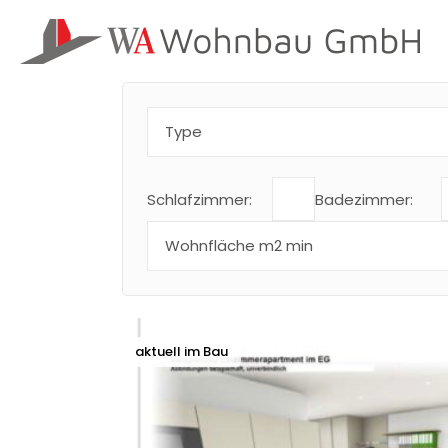
Skip
to
the
content
Type
Schlafzimmer:
Badezimmer:
aktuell im Bau