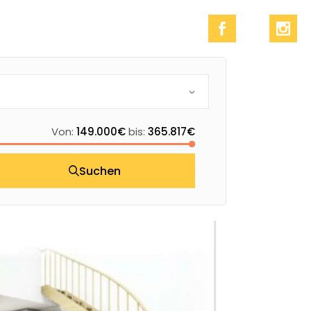
Von:
149.000€
bis:
365.817€
Suchen