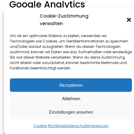
Google Analytics
Cookie-Zustimmung
Diese Website nutzt Funktionen des Webanalysedienstes
verwalten
Google Analytics. Anbieter ist die Google Ireland Limited
(„Google“), Gordon House, Barrow Street, Dublin 4, Irland.
Um dir ein optimales Erlebnis zu bieten, verwenden wir
Technologien wie Cookies, um Geräteinformationen zu speichern
Google Analytics ermöglicht es dem Websitebetreiber,
und/oder darauf zuzugreifen. Wenn du diesen Technologien
zustimmst, können wir Daten wie das Surfverhalten oder eindeutige
das Verhalten der Websitebesucher zu analysieren.
IDs auf dieser Website verarbeiten. Wenn du deine Zustimmung
Hierbei erhält der Websitebetreiber verschiedene
nicht erteilst oder zurückziehst, können bestimmte Merkmale und
Funktionen beeinträchtigt werden.
Nutzungsdaten, wie z. B. Seitenaufrufe, Verweildauer,
verwendete Betriebssysteme und Herkunft des Nutzers.
Diese Daten werden dem jeweiligen Endgerät des Users
Akzeptieren
zugeordnet. Eine Zuordnung zu einer User-ID erfolgt nicht.
Ablehnen
Des Weiteren können wir mit Google Analytics u. a. Ihre
Maus- und Scrollbewegungen und Klicks aufzeichnen.
Einstellungen ansehen
Ferner verwendet Google Analytics verschiedene
Modellierungsansätze, um die erfassten Datensätze zu
Cookie-Richtlinie
Datenschutz
Impressum
ergänzen und setzt Machine-Learning-Technologien bei