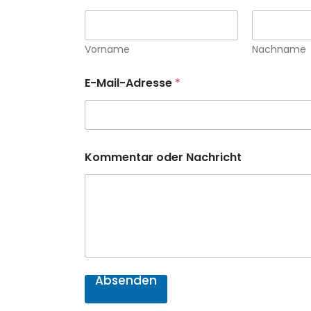
Vorname
Nachname
E-Mail-Adresse
*
N
Kommentar oder Nachricht
a
c
h
r
i
c
h
t
K
o
Absenden
m
m