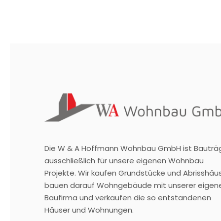
e
n
t
a
r
K
o
m
m
e
n
t
a
r
Die W & A Hoffmann Wohnbau GmbH ist Bauträ
ausschließlich für unsere eigenen Wohnbau
Projekte. Wir kaufen Grundstücke und Abrisshäus
bauen darauf Wohngebäude mit unserer eigen
Baufirma und verkaufen die so entstandenen
Häuser und Wohnungen.