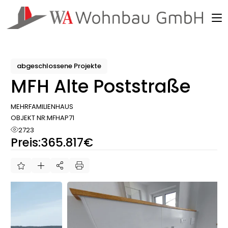
Skip
to
the
content
abgeschlossene Projekte
MFH Alte Poststraße
MEHRFAMILIENHAUS
OBJEKT NR:
MFHAP71
2723
Preis:
365.817€