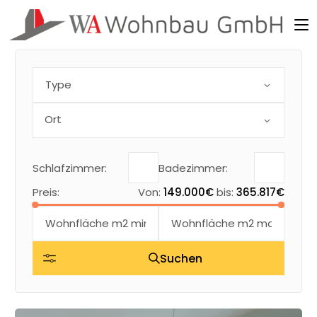
Skip
to
the
content
Type
Schlafzimmer:
Badezimmer:
Preis:
Von:
149.000€
bis:
365.817€
Suchen