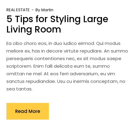
REAL ESTATE
By
Martin
5 Tips for Styling Large
Living Room
Ea cibo choro eos, in duo iudico eirmod. Qui modus
meliore ex, has in decore virtute repudiare. An summo
persequeris contentiones nec, ex sit modus saepe
scriptorem. Enim falli delicata eum te, summo
omittan ne mel. At eos ferri adversarium, eu vim
sanctus repudiandae. Usu cu inermis conceptam, no
sea tantas.
Read More