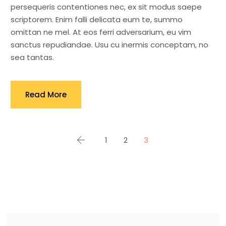
persequeris contentiones nec, ex sit modus saepe
scriptorem. Enim falli delicata eum te, summo
omittan ne mel. At eos ferri adversarium, eu vim
sanctus repudiandae. Usu cu inermis conceptam, no
sea tantas.
Read More
Seitennummerierung
1
2
3
der
Beiträge