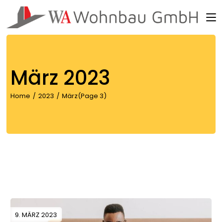
Skip
to
the
content
März 2023
Home
2023
März
(Page 3)
9. MÄRZ 2023