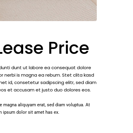
Lease Price
dunti dunt ut labore ea consequat dolore
 nerbi is magna ea rebum. Stet clita kasd
t id, consetetur sadipscing elitr, sed diam
eos et accusam et justo duo dolores eos.
re magna aliquyam erat, sed diam voluptua. At
m ipsum dolor sit amet has ex.